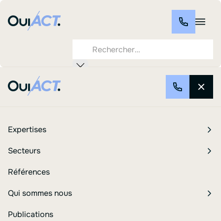
Blog
Comment fonctionne la Circular Footprint Formula
(CFF) ?
Expertises
Secteurs
Comment fonctionne la
Références
Circular Footprint Formula
Qui sommes nous
(CFF) ?
Publications